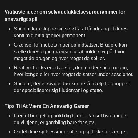
Vigtigste ideer om selvudelukkelsesprogrammer for
ansvarligt spil
Spillere kan stoppe sig selv fra at få adgang til deres
konti midlertidigt eller permanent.
Grænser for indbetalinger og indsatser: Brugere kan
sætte deres egne grænser for at holde styr på, hvor
meget de bruger, og hvor meget de spiller.
Reality checks er advarsler, der minder spillerne om,
hvor længe eller hvor meget de satser under sessioner.
Spillere, der er svage, bør kunne få hjælp fra grupper,
der specialiserer sig i ludomani og støtte.
Tips Til At Være En Ansvarlig Gamer
Læg et budget og hold dig til det. Uanset hvor meget
du vil tjene, er gambling bare for sjov.
Opdel dine spilsessioner ofte og spil ikke for længe.