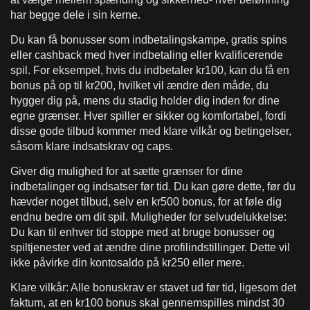
har begge dele i sin kerne.
Du kan få bonusser som indbetalingskampe, gratis spins
eller cashback med hver indbetaling eller kvalificerende
spil. For eksempel, hvis du indbetaler kr100, kan du få en
bonus på op til kr200, hvilket vil ændre den måde, du
hygger dig på, mens du stadig holder dig inden for dine
egne grænser. Hver spiller er sikker og komfortabel, fordi
disse gode tilbud kommer med klare vilkår og betingelser,
såsom klare indsatskrav og caps.
Giver dig mulighed for at sætte grænser for dine
indbetalinger og indsatser før tid. Du kan gøre dette, før du
hævder noget tilbud, selv en kr500 bonus, for at føle dig
endnu bedre om dit spil. Muligheder for selvudelukkelse:
Du kan til enhver tid stoppe med at bruge bonusser og
spiltjenester ved at ændre dine profilindstillinger. Dette vil
ikke påvirke din kontosaldo på kr250 eller mere.
Klare vilkår: Alle bonuskrav er stavet ud før tid, ligesom det
faktum, at en kr100 bonus skal gennemspilles mindst 30