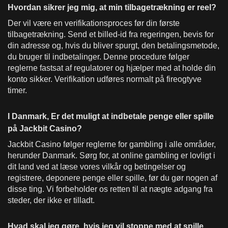
Hvordan sikrer jeg mig, at min tilbagetrækning er reel?
Der vil være en verifikationsproces før din første
tilbagetrækning. Send et billed-id fra regeringen, bevis for
din adresse og, hvis du bliver spurgt, den betalingsmetode,
du bruger til indbetalinger. Denne procedure følger
reglerne fastsat af regulatorer og hjælper med at holde din
konto sikker. Verifikation udføres normalt på fireogtyve
timer.
I Danmark, Er det muligt at indbetale penge eller spille
på Jackbit Casino?
Jackbit Casino følger reglerne for gambling i alle områder,
herunder Danmark. Sørg for, at online gambling er lovligt i
dit land ved at læse vores vilkår og betingelser og
registrere, deponere penge eller spille, før du gør nogen af
disse ting. Vi forbeholder os retten til at nægte adgang fra
steder, der ikke er tilladt.
Hvad skal jeg gøre, hvis jeg vil stoppe med at spille