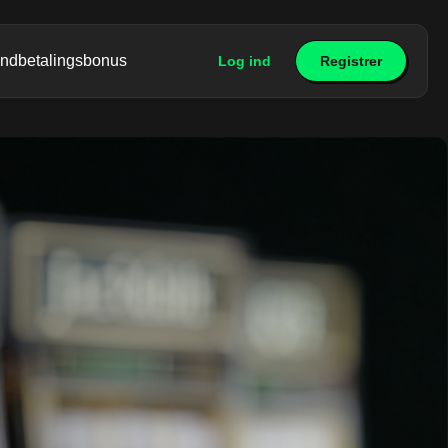
indbetalingsbonus
Log ind
Registrer