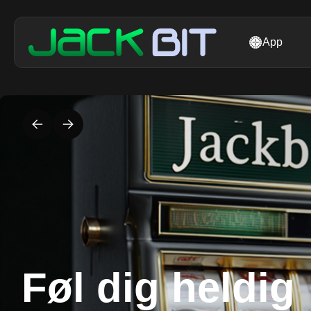
App
Føl dig heldig