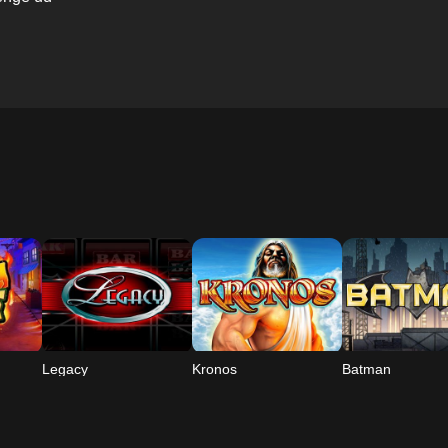
Legacy
Kronos
Batman