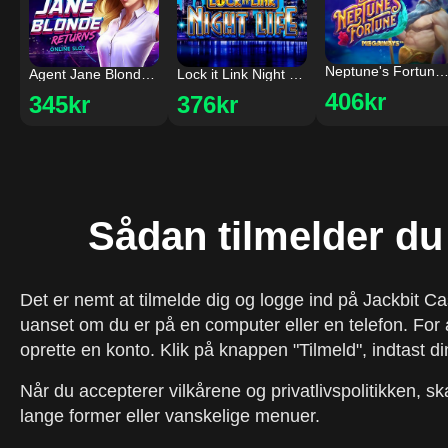
178kr
230kr
Neptune's Fortune Megawa
406kr
Sådan tilmelder du 
Det er nemt at tilmelde dig og logge ind på Jackbit Casi
uanset om du er på en computer eller en telefon. For a
oprette en konto. Klik på knappen "Tilmeld", indtast d
Når du accepterer vilkårene og privatlivspolitikken, sk
lange former eller vanskelige menuer.