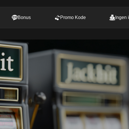
Bonus
Promo Kode
Ingen 