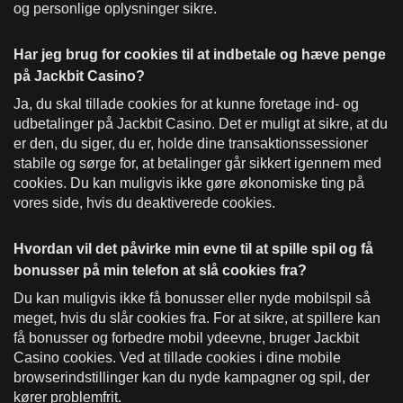
og personlige oplysninger sikre.
Har jeg brug for cookies til at indbetale og hæve penge
på Jackbit Casino?
Ja, du skal tillade cookies for at kunne foretage ind- og
udbetalinger på Jackbit Casino. Det er muligt at sikre, at du
er den, du siger, du er, holde dine transaktionssessioner
stabile og sørge for, at betalinger går sikkert igennem med
cookies. Du kan muligvis ikke gøre økonomiske ting på
vores side, hvis du deaktiverede cookies.
Hvordan vil det påvirke min evne til at spille spil og få
bonusser på min telefon at slå cookies fra?
Du kan muligvis ikke få bonusser eller nyde mobilspil så
meget, hvis du slår cookies fra. For at sikre, at spillere kan
få bonusser og forbedre mobil ydeevne, bruger Jackbit
Casino cookies. Ved at tillade cookies i dine mobile
browserindstillinger kan du nyde kampagner og spil, der
kører problemfrit.