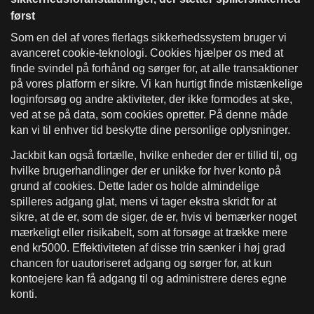
først
Som en del af vores flerlags sikkerhedssystem bruger vi
avanceret cookie-teknologi. Cookies hjælper os med at
finde svindel på forhånd og sørger for, at alle transaktioner
på vores platform er sikre. Vi kan hurtigt finde mistænkelige
loginforsøg og andre aktiviteter, der ikke formodes at ske,
ved at se på data, som cookies opretter. På denne måde
kan vi til enhver tid beskytte dine personlige oplysninger.
Jackbit kan også fortælle, hvilke enheder der er tillid til, og
hvilke brugerhandlinger der er unikke for hver konto på
grund af cookies. Dette lader os holde almindelige
spilleres adgang glat, mens vi tager ekstra skridt for at
sikre, at de er, som de siger, de er, hvis vi bemærker noget
mærkeligt eller risikabelt, som at forsøge at trække mere
end kr5000. Effektiviteten af disse trin sænker i høj grad
chancen for uautoriseret adgang og sørger for, at kun
kontoejere kan få adgang til og administrere deres egne
konti.