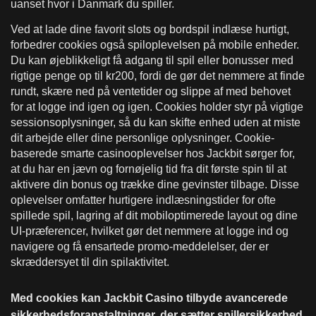
uanset hvor i Danmark du spiller.
Ved at lade dine favorit slots og bordspil indlæse hurtigt,
forbedrer cookies også spiloplevelsen på mobile enheder.
Du kan øjeblikkeligt få adgang til spil eller bonusser med
rigtige penge op til kr200, fordi de gør det nemmere at finde
rundt, skære ned på ventetider og slippe af med behovet
for at logge ind igen og igen. Cookies holder styr på vigtige
sessionsoplysninger, så du kan skifte enhed uden at miste
dit arbejde eller dine personlige oplysninger. Cookie-
baserede smarte casinooplevelser hos Jackbit sørger for,
at du har en jævn og fornøjelig tid fra dit første spin til at
aktivere din bonus og trække dine gevinster tilbage. Disse
oplevelser omfatter hurtigere indlæsningstider for ofte
spillede spil, lagring af dit mobiloptimerede layout og dine
UI-præferencer, hvilket gør det nemmere at logge ind og
navigere og få ensartede promo-meddelelser, der er
skræddersyet til din spilaktivitet.
Med cookies kan Jackbit Casino tilbyde avancerede
sikkerhedsforanstaltninger, der sætter spillersikkerhed