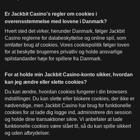
Er Jackbit Casino's regler om cookies i
overensstemmelse med lovene i Danmark?
Hvert sted det virker, herunder Danmark, følger Jackbit
Casino reglerne for databeskyttelse og online spil, som
omfatter brug af cookies. Vores cookiepolitik følger loven
for at beskytte brugernes privatliv og holde ansvarlige
spilstandarder høje for spillere fra Danmark.
For at holde min Jackbit Casino-konto sikker, hvordan
kan jeg ændre eller slette cookies?
Du kan ændre, hvordan cookies fungerer i din browsers
indstillinger. Du kan slette eller blokere cookies, der ikke er
nødvendige, men Jackbit Casino har brug for funktionelle
cookies for at lade dig logge ind, administrere din session
og holde dine transaktioner sikre. Vi anbefaler at lade
funktionelle cookies være slået til, så du kan spille sikkert
og uden afbrydelser.