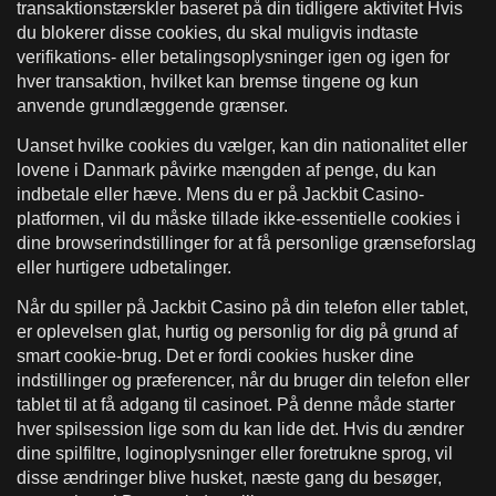
transaktionstærskler baseret på din tidligere aktivitet Hvis
du blokerer disse cookies, du skal muligvis indtaste
verifikations- eller betalingsoplysninger igen og igen for
hver transaktion, hvilket kan bremse tingene og kun
anvende grundlæggende grænser.
Uanset hvilke cookies du vælger, kan din nationalitet eller
lovene i Danmark påvirke mængden af penge, du kan
indbetale eller hæve. Mens du er på Jackbit Casino-
platformen, vil du måske tillade ikke-essentielle cookies i
dine browserindstillinger for at få personlige grænseforslag
eller hurtigere udbetalinger.
Når du spiller på Jackbit Casino på din telefon eller tablet,
er oplevelsen glat, hurtig og personlig for dig på grund af
smart cookie-brug. Det er fordi cookies husker dine
indstillinger og præferencer, når du bruger din telefon eller
tablet til at få adgang til casinoet. På denne måde starter
hver spilsession lige som du kan lide det. Hvis du ændrer
dine spilfiltre, loginoplysninger eller foretrukne sprog, vil
disse ændringer blive husket, næste gang du besøger,