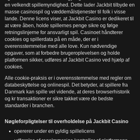
en velkendt spillemyndighed. Dette lader Jackbit tilbyde en
masse casinospil og væddemålstjenester til folk i visse
lande. Denne licens viser, at Jackbit Casino er dedikeret til
at være åben, holde spillernes penge sikre og følge
retningslinjerne for ansvarligt spil. Casinoet håndterer
cookies og spillerdata på en måde, der er i
overensstemmelse med alle love. Kun nødvendige
opgaver, som at forbedre brugeroplevelsen og holde
platformen sikker, udføres af Jackbit Casino ved hjælp af
cookies.
Alle cookie-praksis er i overensstemmelse med regler om
databeskyttelse og onlinespil. Det betyder, at spillere fra
Danmark kan spille vel vidende, at deres browserhistorik
og kr transaktioner er sikre takket være de bedste
standarder i branchen.
Nøgleforpligtelser til overholdelse på Jackbit Casino
opererer under en gyldig spillelicens