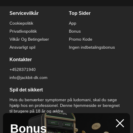
Servicevilkår
Top Sider
Cookiepolitik
App
Privatlivspolitik
Bonus
Vilkår Og Betingelser
Promo Kode
Ansvarligt spil
Ingen indbetalingsbonus
Kontakter
+4528371940
info@jackbit-dk.com
Spil det sikkert
Hvis du bemærker symptomer på ludomani, skal du søge
hjælp hos en professionel. Denne hjemmeside er beregnet
til brugere på 18 år og ældre.
Bonus