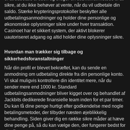
sikre, at du ikke behøver at vente, når du vil udbetale din
saldo. Stærke krypteringsprotokoller beskytter alle
udbetalingsanmodninger og holder dine personlige og
økonomiske oplysninger sikre under hver transaktion.
Casinoet har et sikkert system, der aktivt blokerer
uautoriseret adgang og altid holder dine oplysninger sikre.
Hvordan man trækker sig tilbage og
sikkerhedsforanstaltninger
Når din profil er blevet bekræftet, kan du sende en
anmodning om udbetaling direkte fra din personlige konto.
Vi skal muligvis kontrollere din identitet mere, når du
sender mere end 1000 kr. Standard
udbetalingsanmodninger bliver kigget over og behandlet af
Jackbits dedikerede finansielle team inden for et par timer.
Du kan få dine penge hurtigt efter godkendelse med nogle
betalingsmetoder, der tilbyder næsten øjeblikkelig
behandling. Siden giver dig en række sikre måder at hæve
dine penge på, så du kan vælge den, der fungerer bedst for