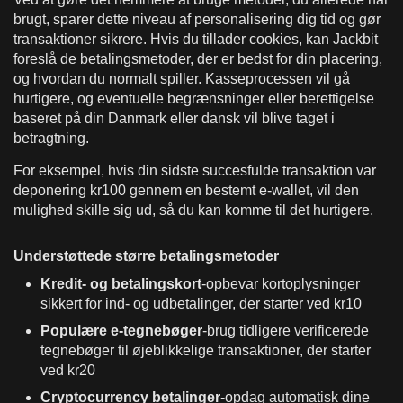
brugt, sparer dette niveau af personalisering dig tid og gør
transaktioner sikrere. Hvis du tillader cookies, kan Jackbit
foreslå de betalingsmetoder, der er bedst for din placering,
og hvordan du normalt spiller. Kasseprocessen vil gå
hurtigere, og eventuelle begrænsninger eller berettigelse
baseret på din Danmark eller dansk vil blive taget i
betragtning.
For eksempel, hvis din sidste succesfulde transaktion var
deponering kr100 gennem en bestemt e-wallet, vil den
mulighed skille sig ud, så du kan komme til det hurtigere.
Understøttede større betalingsmetoder
Kredit- og betalingskort
-opbevar kortoplysninger
sikkert for ind- og udbetalinger, der starter ved kr10
Populære e-tegnebøger
-brug tidligere verificerede
tegnebøger til øjeblikkelige transaktioner, der starter
ved kr20
Cryptocurrency betalinger
-opdag automatisk dine