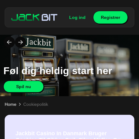
Log ind
Registrer
Føl dig heldig start her
Spil nu
Home
Cookiepolitik
Jackbit Casino In Danmark Bruger