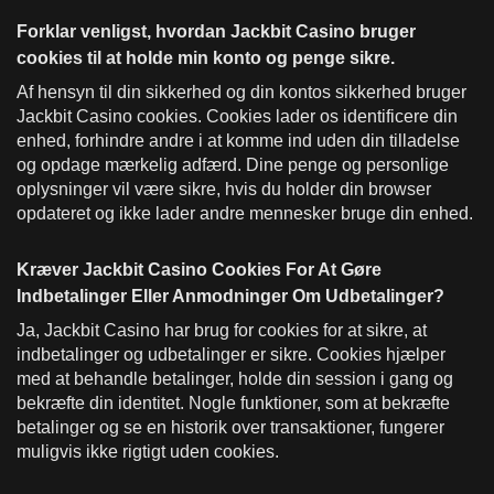
Forklar venligst, hvordan Jackbit Casino bruger
cookies til at holde min konto og penge sikre.
Af hensyn til din sikkerhed og din kontos sikkerhed bruger
Jackbit Casino cookies. Cookies lader os identificere din
enhed, forhindre andre i at komme ind uden din tilladelse
og opdage mærkelig adfærd. Dine penge og personlige
oplysninger vil være sikre, hvis du holder din browser
opdateret og ikke lader andre mennesker bruge din enhed.
Kræver Jackbit Casino Cookies For At Gøre
Indbetalinger Eller Anmodninger Om Udbetalinger?
Ja, Jackbit Casino har brug for cookies for at sikre, at
indbetalinger og udbetalinger er sikre. Cookies hjælper
med at behandle betalinger, holde din session i gang og
bekræfte din identitet. Nogle funktioner, som at bekræfte
betalinger og se en historik over transaktioner, fungerer
muligvis ikke rigtigt uden cookies.